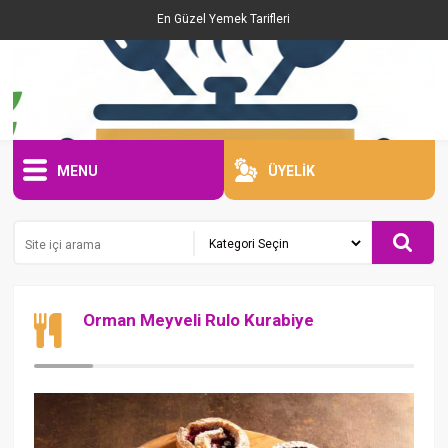
En Güzel Yemek Tarifleri
MENU
ÜYELİK
Orman Meyveli Rulo Kurabiye