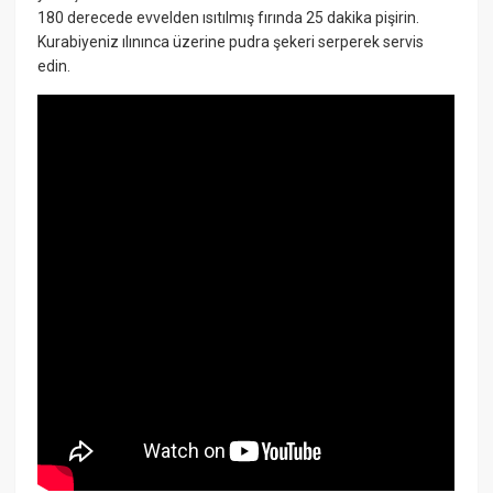
180 derecede evvelden ısıtılmış fırında 25 dakika pişirin.
Kurabiyeniz ılınınca üzerine pudra şekeri serperek servis
edin.