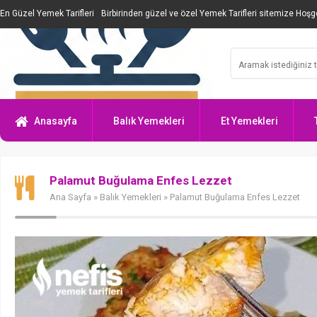
En Güzel Yemek Tarifleri
Birbirinden güzel ve özel Yemek Tarifleri sitemize Hoşge
Anasayfa
Balık Yemekleri
Et Yemekleri
Palamut Buğulama Enfes Lezzet
Ana Sayfa
»
Balık Yemekleri
» Palamut Buğulama Enfes Lezzet