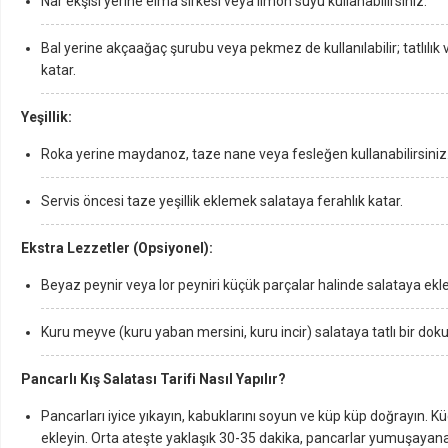
Nar ekşisi yerine elma sirkesi veya limon suyu kullanabilirsiniz.
Bal yerine akçaağaç şurubu veya pekmez de kullanılabilir; tatlılık 
katar.
Yeşillik:
Roka yerine maydanoz, taze nane veya fesleğen kullanabilirsiniz
Servis öncesi taze yeşillik eklemek salataya ferahlık katar.
Ekstra Lezzetler (Opsiyonel):
Beyaz peynir veya lor peyniri küçük parçalar halinde salataya eklen
Kuru meyve (kuru yaban mersini, kuru incir) salataya tatlı bir doku
Pancarlı Kış Salatası Tarifi Nasıl Yapılır?
Pancarları iyice yıkayın, kabuklarını soyun ve küp küp doğrayın. K
ekleyin. Orta ateşte yaklaşık 30-35 dakika, pancarlar yumuşayan