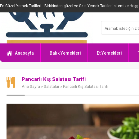
En Güzel Yemek Tarifleri
Birbirinden güzel ve özel Yemek Tarifleri sitemize Hoşge
Anasayfa
Balık Yemekleri
Et Yemekleri
Pancarlı Kış Salatası Tarifi
Ana Sayfa
»
Salatalar
» Pancarlı Kış Salatası Tarifi