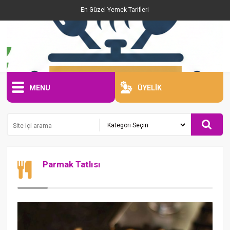
En Güzel Yemek Tarifleri
MENU
ÜYELİK
Parmak Tatlısı