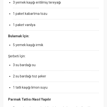
3 yemek kaşığı eritilmiş tereyağı
1 paket kabartma tozu
1 paket vanilya
Bulamak İçin:
5 yemek kaşığı irmik
Şerbeti İçin:
3 su bardağı su
2 su bardağı toz şeker
1 tatlı kaşığı limon suyu
Parmak Tatlısı Nasıl Yapılır