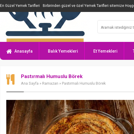
En Güzel Yemek Tarifleri
Birbirinden güzel ve özel Yemek Tarifleri sitemize Hoşge
Anasayfa
Balık Yemekleri
Et Yemekleri
Pastırmalı Humuslu Börek
Ana Sayfa
»
Ramazan
» Pastırmalı Humuslu Börek