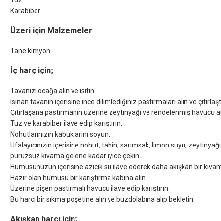
Tuz
Karabiber
Üzeri için Malzemeler
Tane kimyon
İç harç için;
Tavanızı ocağa alın ve ısıtın.
Isınan tavanın içerisine ince dilimlediğiniz pastırmaları alın ve çıtırlaştı
Çıtırlaşana pastırmanın üzerine zeytinyağı ve rendelenmiş havucu alı
Tuz ve karabiber ilave edip karıştırın.
Nohutlarınızın kabuklarını soyun.
Ufalayıcınızın içerisine nohut, tahin, sarımsak, limon suyu, zeytinyağı
pürüzsüz kıvama gelene kadar iyice çekin.
Humusunuzun içerisine azıcık su ilave ederek daha akışkan bir kıvam 
Hazır olan humusu bir karıştırma kabına alın.
Üzerine pişen pastırmalı havucu ilave edip karıştırın.
Bu harcı bir sıkma poşetine alın ve buzdolabına alıp bekletin.
Akışkan harcı için;