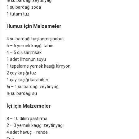
½ su bardağı zeytinyağı
1 su bardağı soda
1 tutam tuz
Humus için Malzemeler
4 su bardağı haşlanmış nohut
5 – 6 yemek kaşığı tahin
4 – 5 diş sarımsak
1 adet limonun suyu
1 tepeleme yemek kaşığı kimyon
2 çay kaşığı tuz
1 çay kaşığı karabiber
¾ – 1 su bardağı zeytinyağı
½ su bardağı su
İçi için Malzemeler
8 – 10 dilim pastırma
2 – 3 yemek kaşığı zeytinyağı
4 adet havuç – rende