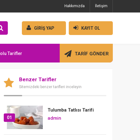
Hakkımızda
İletişim
GİRİŞ YAP
KAYIT OL
olu Tarifler
TARİF GÖNDER
Benzer Tarifler
Sitemizdeki benzer tarifleri inceleyin
Tulumba Tatlısı Tarifi
01
admin