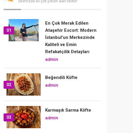
Sitemizde en çok yorum alan tarifler
En Çok Merak Edilen
Ataşehir Escort: Modern
01
İstanbul’un Merkezinde
Kaliteli ve Emin
Refakatçilik Detayları
admin
Beğendili Köfte
02
admin
Karmaşık Sarma Köfte
03
admin