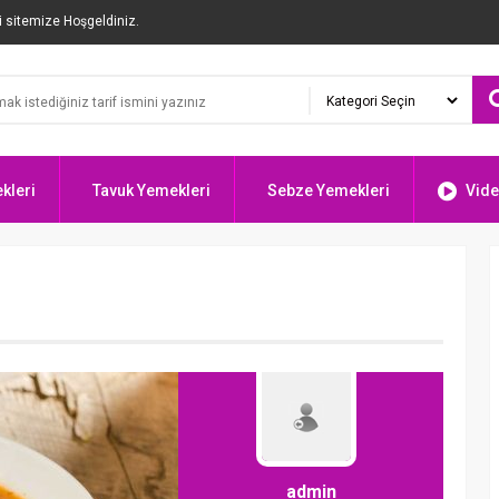
i sitemize Hoşgeldiniz.
kleri
Tavuk Yemekleri
Sebze Yemekleri
Vide
admin