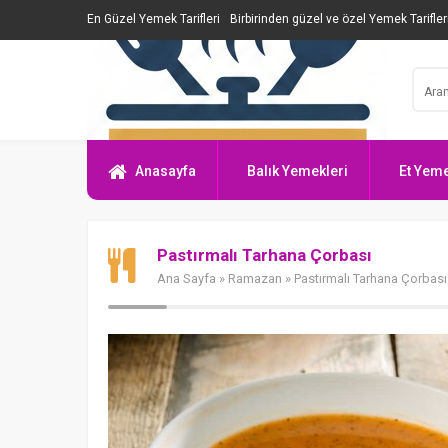
En Güzel Yemek Tarifleri
Birbirinden güzel ve özel Yemek Tarifler
Anasayfa
Balık Yemekleri
Et Yeme
Pastırmalı Tarhana Çorbası
Ana Sayfa
»
Ramazan
» Pastırmalı Tarhana Çorbası