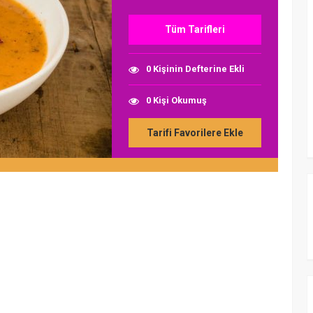
Tüm Tarifleri
0 Kişinin Defterine Ekli
0 Kişi Okumuş
Tarifi Favorilere Ekle