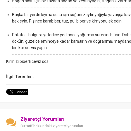
Soğan sosu için bir tavada soğan ve zeytinyağını, soğan kızarm
Başka bir yerde kıyma sosu için soğanı zeytinyağıyla yavaşça kav
bekleyin. Pişince karabiber, tuz, pul biber ve kimyonu ek edin.
Patatesi bulgura yeterlice yedirince yoğurma sürecini bitirin. Da
dökün, güzelce eminceye kadar karıştırın ve doğranmış maydanozla
birlikte servis yapın.
Kırmızı biberli ceviz sos
İlgili Terimler :
Ziyaretçi Yorumları
Bu tarif hakkındaki ziyaretçi yorumları