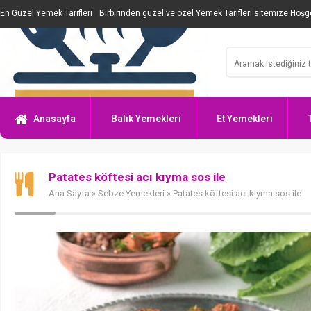
En Güzel Yemek Tarifleri
Birbirinden güzel ve özel Yemek Tarifleri sitemize Hoşge
Anasayfa
Balık Yemekleri
Et Yemekleri
Patates köftesi acı kıyma sos ile
Ana Sayfa
»
Sebze Yemekleri
» Patates köftesi acı kıyma sos ile