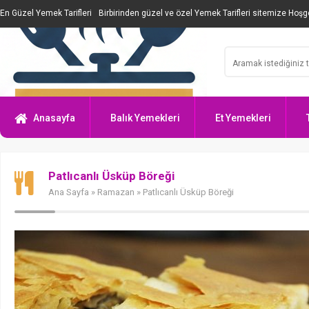
En Güzel Yemek Tarifleri
Birbirinden güzel ve özel Yemek Tarifleri sitemize Hoşge
Anasayfa
Balık Yemekleri
Et Yemekleri
Patlıcanlı Üsküp Böreği
Ana Sayfa
»
Ramazan
» Patlıcanlı Üsküp Böreği