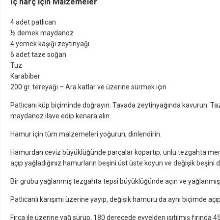
İç harç için Malzemeler
4 adet patlıcan
½ demek maydanoz
4 yemek kaşığı zeytinyağı
6 adet taze soğan
Tuz
Karabiber
200 gr. tereyağı – Ara katlar ve üzerine sürmek için
Patlıcanı küp biçiminde doğrayın. Tavada zeytinyağında kavurun. Taze 
maydanoz ilave edip kenara alın.
Hamur için tüm malzemeleri yoğurun, dinlendirin.
Hamurdan ceviz büyüklüğünde parçalar kopartıp, unlu tezgahta merda
açıp yağladığınız hamurların beşini üst üste koyun ve değişik beşini 
Bir grubu yağlanmış tezgahta tepsi büyüklüğünde açın ve yağlanmış 
Patlıcanlı karışımı üzerine yayıp, değişik hamuru da aynı biçimde açı
Fırça ile üzerine yağ sürüp, 180 derecede evvelden ısıtılmış fırında 45