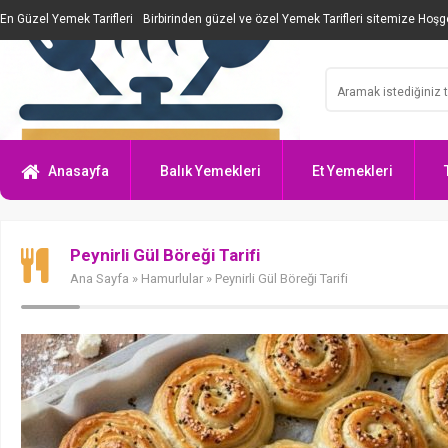
En Güzel Yemek Tarifleri
Birbirinden güzel ve özel Yemek Tarifleri sitemize Hoşge
Anasayfa
Balık Yemekleri
Et Yemekleri
Peynirli Gül Böreği Tarifi
Ana Sayfa
»
Hamurlular
» Peynirli Gül Böreği Tarifi