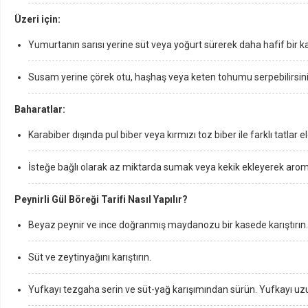
Üzeri için:
Yumurtanın sarısı yerine süt veya yoğurt sürerek daha hafif bir ka
Susam yerine çörek otu, haşhaş veya keten tohumu serpebilirsini
Baharatlar:
Karabiber dışında pul biber veya kırmızı toz biber ile farklı tatlar el
İsteğe bağlı olarak az miktarda sumak veya kekik ekleyerek aromayı
Peynirli Gül Böreği Tarifi Nasıl Yapılır?
Beyaz peynir ve ince doğranmış maydanozu bir kasede karıştırın. İ
Süt ve zeytinyağını karıştırın.
Yufkayı tezgaha serin ve süt-yağ karışımından sürün. Yufkayı uzun