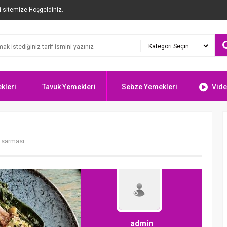
i sitemize Hoşgeldiniz.
kleri
Tavuk Yemekleri
Sebze Yemekleri
Vide
a sarması
admin