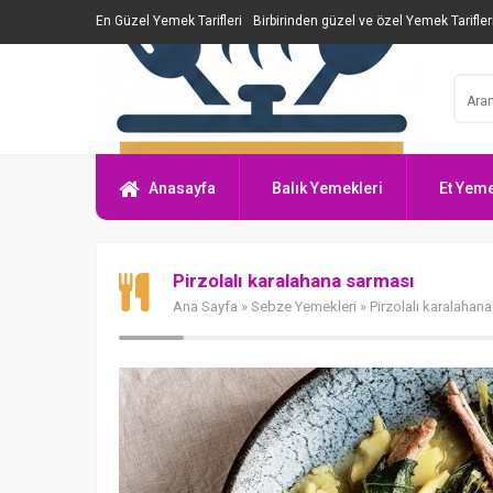
En Güzel Yemek Tarifleri
Birbirinden güzel ve özel Yemek Tarifler
Anasayfa
Balık Yemekleri
Et Yeme
Pirzolalı karalahana sarması
Ana Sayfa
»
Sebze Yemekleri
» Pirzolalı karalahan