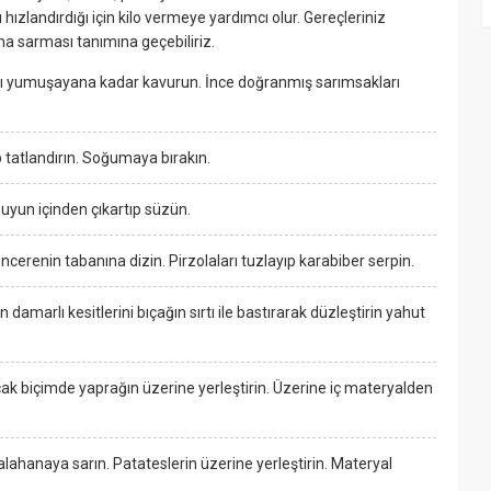
ızlandırdığı için kilo vermeye yardımcı olur. Gereçleriniz
na sarması tanımına geçebiliriz.
asayı yumuşayana kadar kavurun. İnce doğranmış sarımsakları
ip tatlandırın. Soğumaya bırakın.
suyun içinden çıkartıp süzün.
cerenin tabanına dizin. Pirzolaları tuzlayıp karabiber serpin.
damarlı kesitlerini bıçağın sırtı ile bastırarak düzleştirin yahut
acak biçimde yaprağın üzerine yerleştirin. Üzerine iç materyalden
ralahanaya sarın. Patateslerin üzerine yerleştirin. Materyal