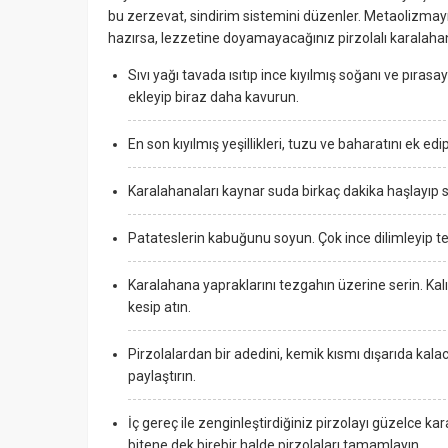
bu zerzevat, sindirim sistemini düzenler. Metaolizmayı h
hazırsa, lezzetine doyamayacağınız pirzolalı karalaha
Sıvı yağı tavada ısıtıp ince kıyılmış soğanı ve pır
ekleyip biraz daha kavurun.
En son kıyılmış yeşillikleri, tuzu ve baharatını ek ed
Karalahanaları kaynar suda birkaç dakika haşlayıp 
Patateslerin kabuğunu soyun. Çok ince dilimleyip ten
Karalahana yapraklarını tezgahın üzerine serin. Kalın 
kesip atın.
Pirzolalardan bir adedini, kemik kısmı dışarıda kal
paylaştırın.
İç gereç ile zenginleştirdiğiniz pirzolayı güzelce ka
bitene dek birebir halde pirzolaları tamamlayın.