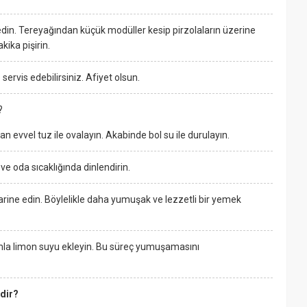
edin. Tereyağından küçük modüller kesip pirzolaların üzerine
kika pişirin.
 servis edebilirsiniz. Afiyet olsun.
?
n evvel tuz ile ovalayın. Akabinde bol su ile durulayın.
e oda sıcaklığında dinlendirin.
arine edin. Böylelikle daha yumuşak ve lezzetli bir yemek
amla limon suyu ekleyin. Bu süreç yumuşamasını
dir?