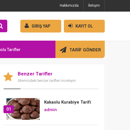
Hakkımızda
İletişim
GİRİŞ YAP
KAYIT OL
olu Tarifler
TARİF GÖNDER
Benzer Tarifler
Sitemizdeki benzer tarifleri inceleyin
Kakaolu Kurabiye Tarifi
01
admin