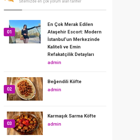
Sitemizde en çok yorum alan tarifler
En Çok Merak Edilen
Ataşehir Escort: Modern
01
İstanbul’un Merkezinde
Kaliteli ve Emin
Refakatçilik Detayları
admin
Beğendili Köfte
02
admin
Karmaşık Sarma Köfte
03
admin