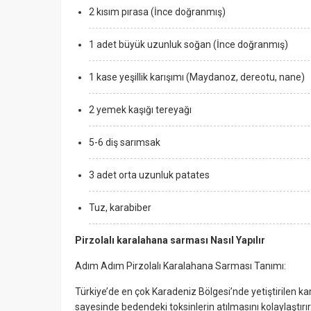
2 kısım pırasa (İnce doğranmış)
1 adet büyük uzunluk soğan (İnce doğranmış)
1 kase yeşillik karışımı (Maydanoz, dereotu, nane)
2 yemek kaşığı tereyağı
5-6 diş sarımsak
3 adet orta uzunluk patates
Tuz, karabiber
Pirzolalı karalahana sarması Nasıl Yapılır
Adım Adım Pirzolalı Karalahana Sarması Tanımı:
Türkiye’de en çok Karadeniz Bölgesi’nde yetiştirilen kar
sayesinde bedendeki toksinlerin atılmasını kolaylaştırı