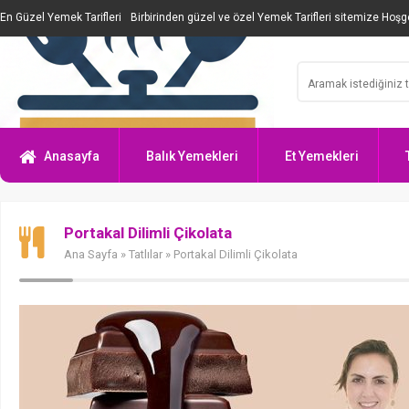
En Güzel Yemek Tarifleri
Birbirinden güzel ve özel Yemek Tarifleri sitemize Hoşge
Anasayfa
Balık Yemekleri
Et Yemekleri
Portakal Dilimli Çikolata
Ana Sayfa
»
Tatlılar
» Portakal Dilimli Çikolata