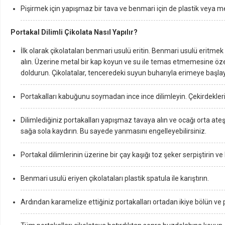
Pişirmek için yapışmaz bir tava ve benmari için de plastik veya me
Portakal Dilimli Çikolata Nasıl Yapılır?
İlk olarak çikolataları benmari usulü eritin. Benmari usulü eritmek
alın. Üzerine metal bir kap koyun ve su ile temas etmemesine özen
doldurun. Çikolatalar, tenceredeki suyun buharıyla erimeye başlay
Portakalları kabuğunu soymadan ince ince dilimleyin. Çekirdekleri
Dilimlediğiniz portakalları yapışmaz tavaya alın ve ocağı orta ateşt
sağa sola kaydırın. Bu sayede yanmasını engelleyebilirsiniz.
Portakal dilimlerinin üzerine bir çay kaşığı toz şeker serpiştirin v
Benmari usulü eriyen çikolataları plastik spatula ile karıştırın.
Ardından karamelize ettiğiniz portakalları ortadan ikiye bölün ve po