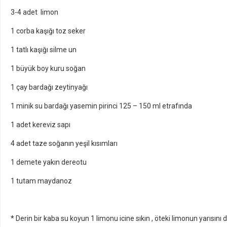
3-4 adet limon
1 corba kaşığı toz seker
1 tatlı kaşığı silme un
1 büyük boy kuru soğan
1 çay bardağı zeytinyağı
1 minik su bardağı yasemin pirinci 125 – 150 ml etrafında
1 adet kereviz sapı
4 adet taze soğanın yeşil kısımları
1 demete yakın dereotu
1 tutam maydanoz
* Derin bir kaba su koyun 1 limonu icine sıkın , öteki limonun yarısını 