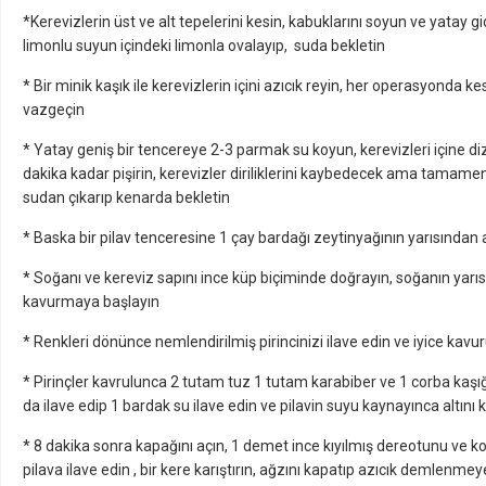
*Kerevizlerin üst ve alt tepelerini kesin, kabuklarını soyun ve yatay gi
limonlu suyun içindeki limonla ovalayıp, suda bekletin
* Bir minik kaşık ile kerevizlerin içini azıcık reyin, her operasyonda ke
vazgeçin
* Yatay geniş bir tencereye 2-3 parmak su koyun, kerevizleri içine d
dakika kadar pişirin, kerevizler diriliklerini kaybedecek ama tamam
sudan çıkarıp kenarda bekletin
* Baska bir pilav tenceresine 1 çay bardağı zeytinyağının yarısından aş
* Soğanı ve kereviz sapını ince küp biçiminde doğrayın, soğanın yarıs
kavurmaya başlayın
* Renkleri dönünce nemlendirilmiş pirincinizi ilave edin ve iyice kavu
* Pirinçler kavrulunca 2 tutam tuz 1 tutam karabiber ve 1 corba kaşığ
da ilave edip 1 bardak su ilave edin ve pilavin suyu kaynayınca altını k
* 8 dakika sonra kapağını açın, 1 demet ince kıyılmış dereotunu ve ko
pilava ilave edin , bir kere karıştırın, ağzını kapatıp azıcık demlenme