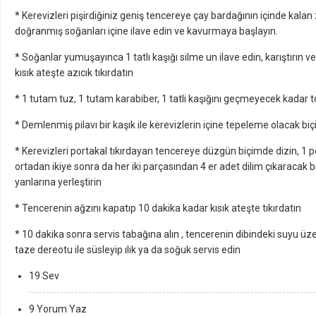
* Kerevizleri pişirdiğiniz geniş tencereye çay bardağının içinde kalan
doğranmış soğanları içine ilave edin ve kavurmaya başlayın.
* Soğanlar yumuşayınca 1 tatlı kaşığı silme un ilave edin, karıştırın
kısık ateşte azıcık tıkırdatın
* 1 tutam tuz, 1 tutam karabiber, 1 tatli kaşığını geçmeyecek kadar t
* Demlenmiş pilavı bir kaşık ile kerevizlerin içine tepeleme olacak b
* Kerevizleri portakal tıkırdayan tencereye düzgün biçimde dizin, 1 po
ortadan ikiye sonra da her iki parçasından 4 er adet dilim çıkaracak b
yanlarına yerleştirin
* Tencerenin ağzını kapatıp 10 dakika kadar kısık ateşte tıkırdatın
* 10 dakika sonra servis tabağına alın , tencerenin dibindeki suyu 
taze dereotu ile süsleyip ılık ya da soğuk servis edin
19 Sev
9 Yorum Yaz