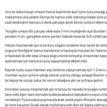
Unu bir kaba koyup ortasını havuz biçiminde açın.İçine tuzu,sıvıyağı,y
malzemeyi una yedirin.Sertçe bir hamur elde edinceye kadar iyice 
saat dinlendirin.Hamuru 2 denk parçaya ayırın.Birinin üstünü tekerrür
Tezgahı unlayın.Bir parçayı oklavayla 3 mm.inceliğinde açın.Bundan 3
yeniden 3 cm. genişlikte enine şeritler halinde keserek 3×3 cm’lik ha
Harcını hazırlamak için once kuru soğanı rendenin ince tarafı ile re
yoğurun.Kestiğiniz hamur karelerinin ortasına,bu harçtan bir fıske koy
ortasından iki elle sıkıp ortaya doğru iterek birleştirip ortasından k
açılmaması için hamurun iyice yapışmasına dikkat edin.
Kaynar tuzlu suya mantıları atıp birbirine yapışmaması için 1-2 kere 
mantılar suyun üstüne çıktığı zaman pişmiş olduğu anlaşılır.Kısa bir s
bir kepçe ile süzüp çukur bir servis tabağına alın ve sofraya getirin.
Domates sosunu hazırlamak için orta boy bir tavada tereyağını eriti
ilave edin.Eğer taze domates kullanacaksanız kabuklarını soyun,ortadan
rendeleyin.Tuzunuda koyup karıştırarak azıcık pişirin.Ateşten alacağ
bir kere karıştırın.Sıcak olarak muhafaza edin.Ayrı bir kapta ezilmiş s