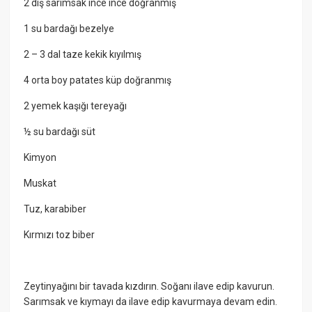
2 diş sarımsak ince ince doğranmış
1 su bardağı bezelye
2 – 3 dal taze kekik kıyılmış
4 orta boy patates küp doğranmış
2 yemek kaşığı tereyağı
½ su bardağı süt
Kimyon
Muskat
Tuz, karabiber
Kırmızı toz biber
Zeytinyağını bir tavada kızdırın. Soğanı ilave edip kavurun.
Sarımsak ve kıymayı da ilave edip kavurmaya devam edin.