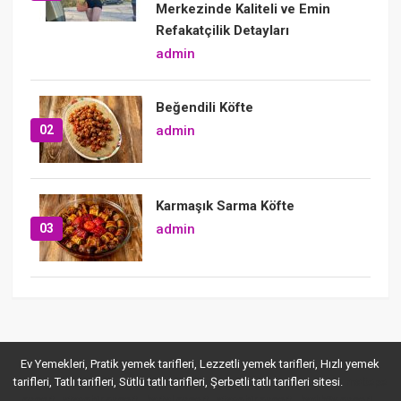
Merkezinde Kaliteli ve Emin
Refakatçilik Detayları
admin
Beğendili Köfte
02
admin
Karmaşık Sarma Köfte
03
admin
Ev Yemekleri, Pratik yemek tarifleri, Lezzetli yemek tarifleri, Hızlı yemek
tarifleri, Tatlı tarifleri, Sütlü tatlı tarifleri, Şerbetli tatlı tarifleri sitesi.
maltepe
,
,
,
,
,
escort
ataşehir escort
kartal escort
ataşehir escort
kadıköy escort