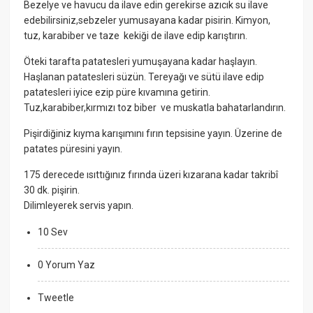
Bezelye ve havucu da ilave edin gerekirse azıcık su ilave
edebilirsiniz,sebzeler yumusayana kadar pisirin. Kimyon,
tuz, karabiber ve taze kekiği de ilave edip karıştırın.
Öteki tarafta patatesleri yumuşayana kadar haşlayın.
Haşlanan patatesleri süzün. Tereyağı ve sütü ilave edip
patatesleri iyice ezip püre kıvamına getirin.
Tuz,karabiber,kırmızı toz biber ve muskatla bahatarlandırın.
Pişirdiğiniz kıyma karışımını fırın tepsisine yayın. Üzerine de
patates püresini yayın.
175 derecede ısıttığınız fırında üzeri kızarana kadar takribî
30 dk. pişirin.
Dilimleyerek servis yapın.
10 Sev
0 Yorum Yaz
Tweetle