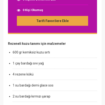
0 Kişi Okumuş
Tarifi Favorilere Ekle
Rezeneli kuzu tanımı için malzemeler
600 gr kemiksiz kuzu sırtı
1 çay bardağı sıvı yağ
4 rezene kökü
1 su bardağı demi glace sos
2 su bardağı kırmızı şarap