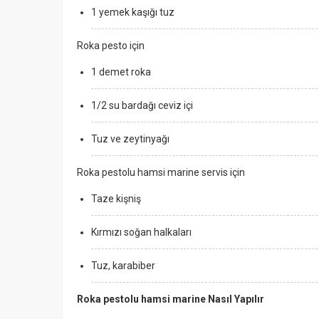
1 yemek kaşığı tuz
Roka pesto için
1 demet roka
1/2 su bardağı ceviz içi
Tuz ve zeytinyağı
Roka pestolu hamsi marine s
ervis için
Taze kişniş
Kırmızı soğan halkaları
Tuz, karabiber
Roka pestolu hamsi marine Nasıl Yapılır