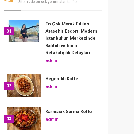
Sitemizde en çok yorum alan tarifler
En Çok Merak Edilen
Ataşehir Escort: Modern
01
İstanbul’un Merkezinde
Kaliteli ve Emin
Refakatçilik Detayları
admin
Beğendili Köfte
02
admin
Karmaşık Sarma Köfte
03
admin