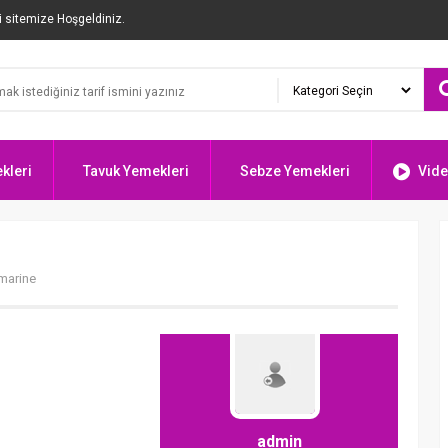
i sitemize Hoşgeldiniz.
kleri
Tavuk Yemekleri
Sebze Yemekleri
Vide
marine
admin