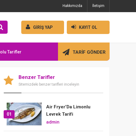
Hakkımızda
İletişim
GİRİŞ YAP
KAYIT OL
olu Tarifler
TARİF GÖNDER
Benzer Tarifler
Sitemizdeki benzer tarifleri inceleyin
Air Fryer’Da Limonlu
Levrek Tarifi
01
admin