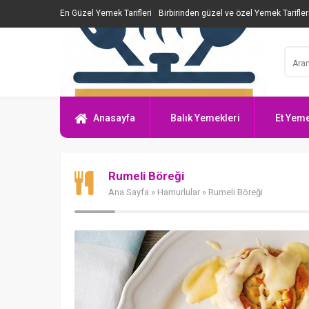
En Güzel Yemek Tarifleri
Birbirinden güzel ve özel Yemek Tarifler
Anasayfa
Balık Yemekleri
Et Yeme
Rumeli Böreği
Ana Sayfa
»
Hamurlular
» Rumeli Böreği