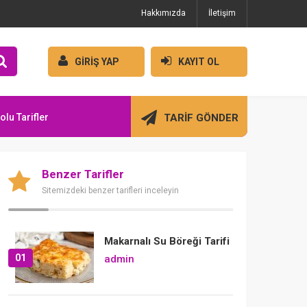
Hakkımızda
İletişim
GİRİŞ YAP
KAYIT OL
olu Tarifler
TARİF GÖNDER
Benzer Tarifler
Sitemizdeki benzer tarifleri inceleyin
Makarnalı Su Böreği Tarifi
01
admin