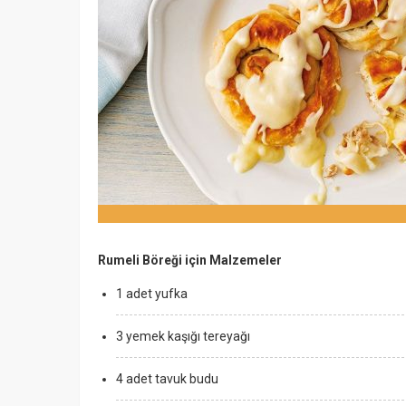
Rumeli Böreği için Malzemeler
1 adet yufka
3 yemek kaşığı tereyağı
4 adet tavuk budu