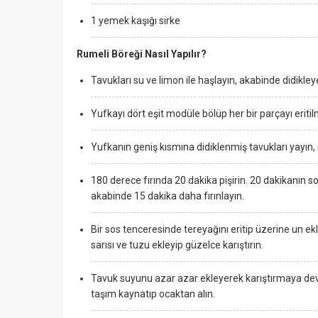
1 yemek kaşığı sirke
Rumeli Böreği Nasıl Yapılır?
Tavukları su ve limon ile haşlayın, akabinde didikley
Yufkayı dört eşit modüle bölüp her bir parçayı eritilm
Yufkanın geniş kısmına didiklenmiş tavukları yayın, i
180 derece fırında 20 dakika pişirin. 20 dakikanın s
akabinde 15 dakika daha fırınlayın.
Bir sos tenceresinde tereyağını eritip üzerine un e
sarısı ve tuzu ekleyip güzelce karıştırın.
Tavuk suyunu azar azar ekleyerek karıştırmaya dev
taşım kaynatıp ocaktan alın.