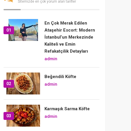
Sitemizde en çok yorum alan tarifler
En Çok Merak Edilen
Ataşehir Escort: Modern
01
İstanbul’un Merkezinde
Kaliteli ve Emin
Refakatçilik Detayları
admin
Beğendili Köfte
02
admin
Karmaşık Sarma Köfte
03
admin