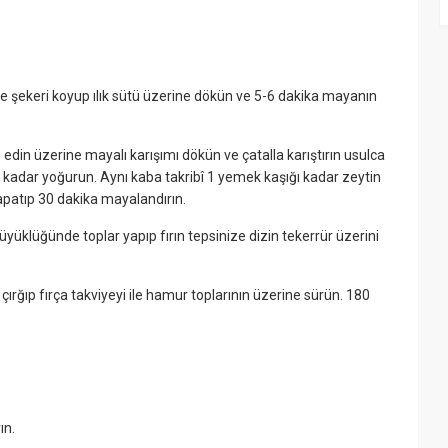
, ve şekeri koyup ılık sütü üzerine dökün ve 5-6 dakika mayanın
 edin üzerine mayalı karışımı dökün ve çatalla karıştırın usulca
e kadar yoğurun. Aynı kaba takribî 1 yemek kaşığı kadar zeytin
apatıp 30 dakika mayalandırın.
üklüğünde toplar yapıp fırın tepsinize dizin tekerrür üzerini
rğıp fırça takviyeyi ile hamur toplarının üzerine sürün. 180
ın.