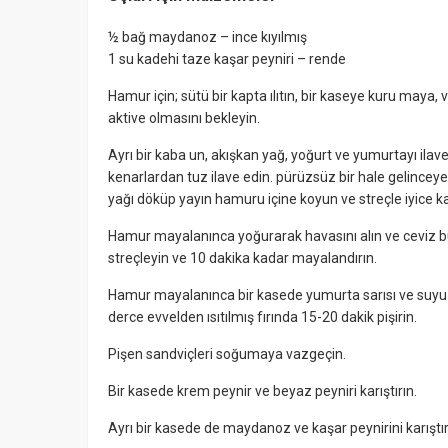
½ bağ maydanoz – ince kıyılmış
1 su kadehi taze kaşar peyniri – rende
Hamur için; sütü bir kapta ılıtın, bir kaseye kuru maya
aktive olmasını bekleyin.
Ayrı bir kaba un, akışkan yağ, yoğurt ve yumurtayı ilave
kenarlardan tuz ilave edin. pürüzsüz bir hale gelincey
yağı döküp yayın hamuru içine koyun ve streçle iyice k
Hamur mayalanınca yoğurarak havasını alın ve ceviz büy
streçleyin ve 10 dakika kadar mayalandırın.
Hamur mayalanınca bir kasede yumurta sarısı ve suyu çı
derce evvelden ısıtılmış fırında 15-20 dakik pişirin.
Pişen sandviçleri soğumaya vazgeçin.
Bir kasede krem peynir ve beyaz peyniri karıştırın.
Ayrı bir kasede de maydanoz ve kaşar peynirini karıştır