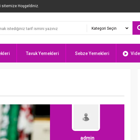
i sitemize Hoşgeldiniz.
kleri
Tavuk Yemekleri
Sebze Yemekleri
Vide
admin