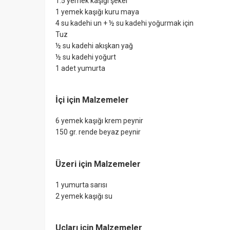
1.5 yemek kaşığı şeker
1 yemek kaşığı kuru maya
4 su kadehi un + ½ su kadehi yoğurmak için
Tuz
½ su kadehi akışkan yağ
½ su kadehi yoğurt
1 adet yumurta
İçi için Malzemeler
6 yemek kaşığı krem peynir
150 gr. rende beyaz peynir
Üzeri için Malzemeler
1 yumurta sarısı
2 yemek kaşığı su
Uçları için Malzemeler