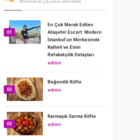
Sitemizde en çok yorum alan tarifler
En Çok Merak Edilen
Ataşehir Escort: Modern
01
İstanbul’un Merkezinde
Kaliteli ve Emin
Refakatçilik Detayları
admin
Beğendili Köfte
02
admin
Karmaşık Sarma Köfte
03
admin