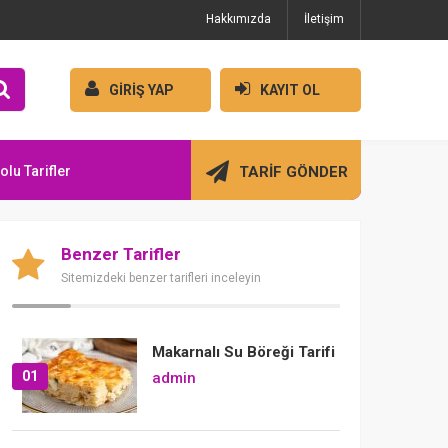
Hakkımızda
İletişim
GİRİŞ YAP
KAYIT OL
olu Tarifler
TARİF GÖNDER
Benzer Tarifler
Sitemizdeki benzer tarifleri inceleyin
Makarnalı Su Böreği Tarifi
01
admin