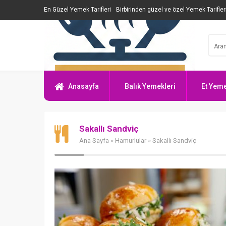
En Güzel Yemek Tarifleri
Birbirinden güzel ve özel Yemek Tarifler
Anasayfa
Balık Yemekleri
Et Yeme
Sakallı Sandviç
Ana Sayfa
»
Hamurlular
» Sakallı Sandviç