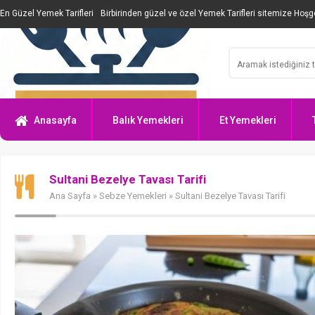
En Güzel Yemek Tarifleri
Birbirinden güzel ve özel Yemek Tarifleri sitemize Hoşge
Anasayfa
Balık Yemekleri
Et Yemekleri
Sultani Bezelye Tavası Tarifi
Ana Sayfa
»
Sebze Yemekleri
» Sultani Bezelye Tavası Tarifi