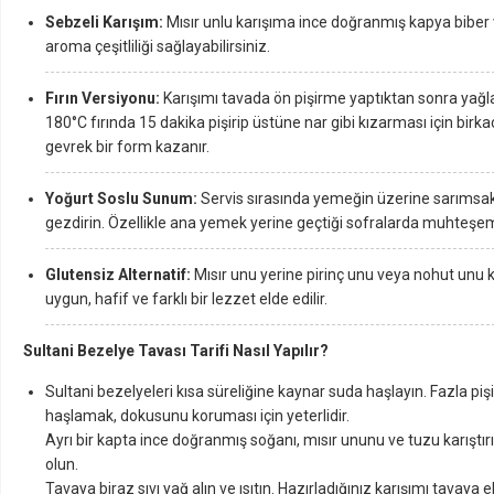
Sebzeli Karışım:
Mısır unlu karışıma ince doğranmış kapya bibe
aroma çeşitliliği sağlayabilirsiniz.
Fırın Versiyonu:
Karışımı tavada ön pişirme yaptıktan sonra yağlan
180°C fırında 15 dakika pişirip üstüne nar gibi kızarması için birk
gevrek bir form kazanır.
Yoğurt Soslu Sunum:
Servis sırasında yemeğin üzerine sarımsaklı
gezdirin. Özellikle ana yemek yerine geçtiği sofralarda muhteşem
Glutensiz Alternatif:
Mısır unu yerine pirinç unu veya nohut unu ku
uygun, hafif ve farklı bir lezzet elde edilir.
Sultani Bezelye Tavası Tarifi Nasıl Yapılır?
Sultani bezelyeleri kısa süreliğine kaynar suda haşlayın. Fazla p
haşlamak, dokusunu koruması için yeterlidir.
Ayrı bir kapta ince doğranmış soğanı, mısır ununu ve tuzu karışt
olun.
Tavaya biraz sıvı yağ alın ve ısıtın. Hazırladığınız karışımı tavaya e