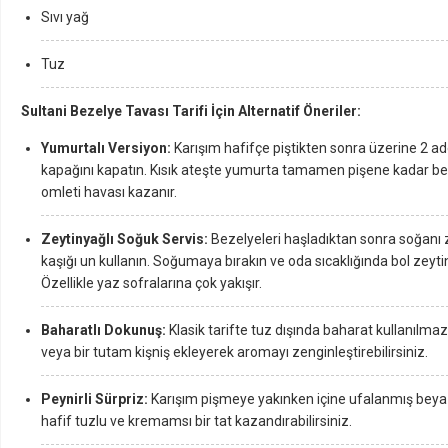
Sıvı yağ
Tuz
Sultani Bezelye Tavası Tarifi İçin Alternatif Öneriler:
Yumurtalı Versiyon:
Karışım hafifçe piştikten sonra üzerine 2 a
kapağını kapatın. Kısık ateşte yumurta tamamen pişene kadar bekl
omleti havası kazanır.
Zeytinyağlı Soğuk Servis:
Bezelyeleri haşladıktan sonra soğanı
kaşığı un kullanın. Soğumaya bırakın ve oda sıcaklığında bol zeyt
Özellikle yaz sofralarına çok yakışır.
Baharatlı Dokunuş:
Klasik tarifte tuz dışında baharat kullanılmaz
veya bir tutam kişniş ekleyerek aromayı zenginleştirebilirsiniz.
Peynirli Sürpriz:
Karışım pişmeye yakınken içine ufalanmış beyaz
hafif tuzlu ve kremamsı bir tat kazandırabilirsiniz.