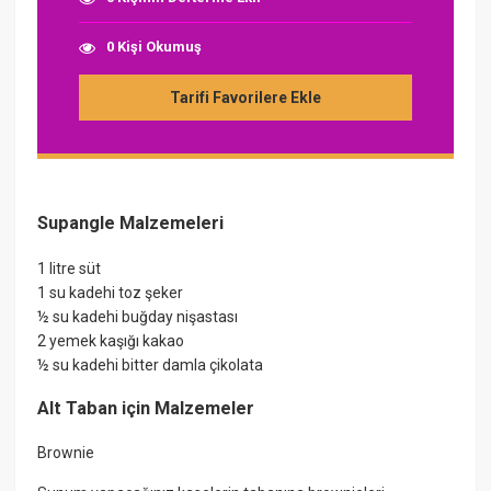
0 Kişi Okumuş
Tarifi Favorilere Ekle
Supangle Malzemeleri
1 litre süt
1 su kadehi toz şeker
½ su kadehi buğday nişastası
2 yemek kaşığı kakao
½ su kadehi bitter damla çikolata
Alt Taban için Malzemeler
Brownie