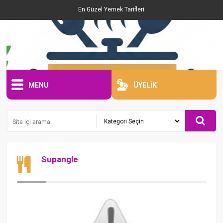
En Güzel Yemek Tarifleri
MENU
ÜYELİK
Supangle