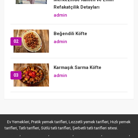
Refakatçilik Detayları
admin
Beğendili Köfte
02
admin
Karmaşık Sarma Köfte
03
admin
Ev Yemekleri, Pratik yemek tarifleri, Lezzetli yemek tarifleri, Hızlı yemek
tarifleri, Tatlı tarifleri, Sütlü tatlı tarifleri, Şerbetli tatlı tarifleri sitesi.
maltepe
,
,
,
,
,
escort
ataşehir escort
kartal escort
ataşehir escort
kadıköy escort