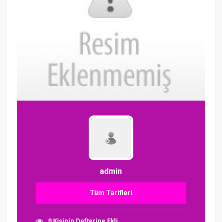
admin
Tüm Tarifleri
0 Kişinin Defterine Ekli