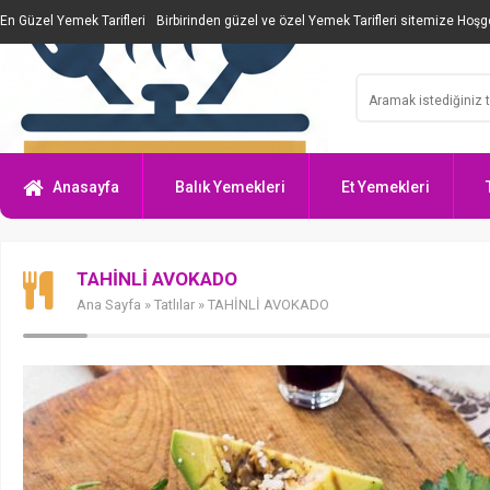
En Güzel Yemek Tarifleri
Birbirinden güzel ve özel Yemek Tarifleri sitemize Hoşge
Anasayfa
Balık Yemekleri
Et Yemekleri
TAHİNLİ AVOKADO
Ana Sayfa
»
Tatlılar
» TAHİNLİ AVOKADO