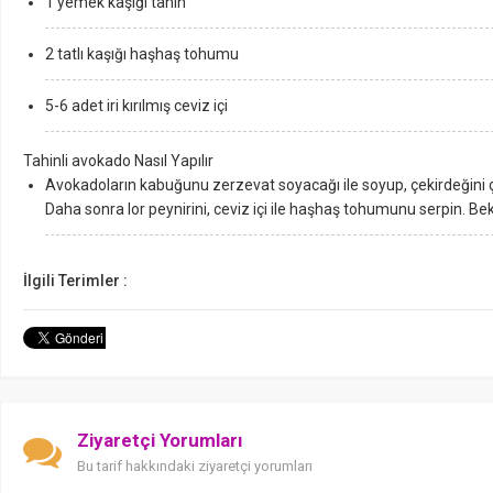
1 yemek kaşığı tahin
2 tatlı kaşığı haşhaş tohumu
5-6 adet iri kırılmış ceviz içi
Tahinli avokado Nasıl Yapılır
Avokadoların kabuğunu zerzevat soyacağı ile soyup, çekirdeğini çık
Daha sonra lor peynirini, ceviz içi ile haşhaş tohumunu serpin. B
İlgili Terimler :
Ziyaretçi Yorumları
Bu tarif hakkındaki ziyaretçi yorumları