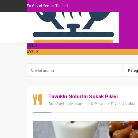
En Güzel Yemek Tarifleri
MENU
ÜYELİK
Tavuklu Nohutlu Sokak Pilavı
Ana Sayfa
»
Makarnalar & Pilavlar
» Tavuklu Nohutlu