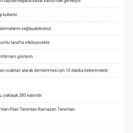
nçleri saydamlaşana kadar kavurmak gerekiyor.
ı kullanın.
nmalarını sağlayabilirsiniz.
lumlu tarafta etkileyecektir.
 ihtimam gösterin.
ilavı ocaktan alarak demlenmesi için 10 dakika bekletmektir.
 yaklaşık 285 kaloridir.
mları Pilav Tanımları Ramazan Tanımları