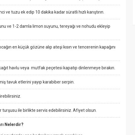
ci ve tuzu ek edip 10 dakika kadar süratli hızlı karıştırın.
unu ve 1-2 damla limon suyunu, tereyağı ve nohudu ekleyip
ağın en küçük gözüne alıp ateşi kısın ve tencerenin kapağını
 kağıt havlu veya mutfak peçetesi kapatıp dinlenmeye bırakın.
iş tavuk etlerini yayıp karabiber serpin.
ebilirsiniz.
 turşusu ile birlikte servis edebilirsiniz. Afiyet olsun.
rı Nelerdir?