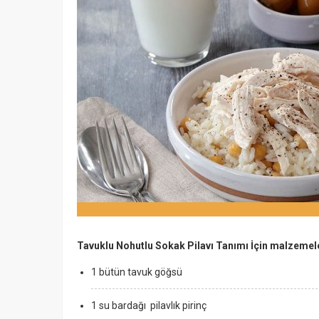
Tavuklu Nohutlu Sokak Pilavı Tanımı İçin malzemel
1 bütün tavuk göğsü
1 su bardağı pilavlık pirinç