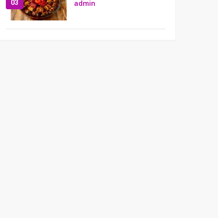
03
admin