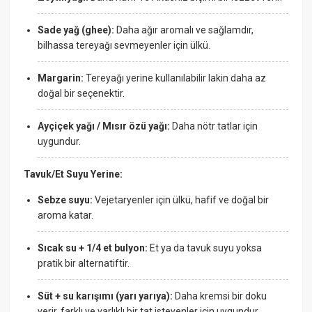
Sade yağ (ghee):
Daha ağır aromalı ve sağlamdır,
bilhassa tereyağı sevmeyenler için ülkü.
Margarin:
Tereyağı yerine kullanılabilir lakin daha az
doğal bir seçenektir.
Ayçiçek yağı / Mısır özü yağı:
Daha nötr tatlar için
uygundur.
Tavuk/Et Suyu Yerine:
Sebze suyu:
Vejetaryenler için ülkü, hafif ve doğal bir
aroma katar.
Sıcak su + 1/4 et bulyon:
Et ya da tavuk suyu yoksa
pratik bir alternatiftir.
Süt + su karışımı (yarı yarıya):
Daha kremsi bir doku
verir, farklı ve varlıklı bir tat isteyenler için uygundur.