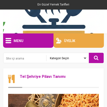
En Güzel Yemek Tarifleri
MENU
ÜYELİK
Tel Şehriye Pilavı Tanımı