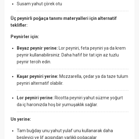
Susam yahut çörek otu
Üç peynirli poğaça tanımı materyalleri için alternatif
teklifler:
Peynirler için:
Beyaz peynir yerine:
Lor peyniri, feta peyniri ya da krem
peynir kullanabilirsiniz. Daha hafif bir tat için az tuzlu
peynir tercih edin.
Kaşar peyniri yerine:
Mozzarella, çedar ya da taze tulum
peyniri alternatif olabilir.
Lor peyniri yerine:
Ricotta peyniri yahut süzme yoğurt
da iç harcınızda hoş bir yumuşaklık sağlar.
Un yerine:
Tam buğday unu yahut yulaf unu kullanarak daha
besleyici ve lif açısından varlıklı poğaçalar