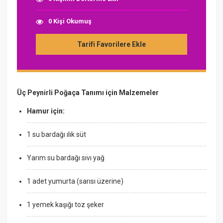
0 Kişi Okumuş
Tarifi Favorilere Ekle
Üç Peynirli Poğaça Tanımı için Malzemeler
Hamur için:
1 su bardağı ılık süt
Yarım su bardağı sıvı yağ
1 adet yumurta (sarısı üzerine)
1 yemek kaşığı toz şeker