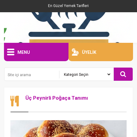
En Güzel Yemek Tarifleri
MENU
ÜYELİK
Üç Peynirli Poğaça Tanımı