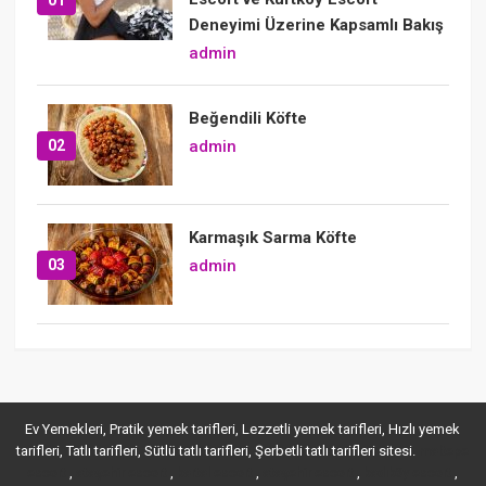
Deneyimi Üzerine Kapsamlı Bakış
admin
Beğendili Köfte
02
admin
Karmaşık Sarma Köfte
03
admin
Ev Yemekleri, Pratik yemek tarifleri, Lezzetli yemek tarifleri, Hızlı yemek
tarifleri, Tatlı tarifleri, Sütlü tatlı tarifleri, Şerbetli tatlı tarifleri sitesi.
maltepe
,
,
,
,
,
escort
ataşehir escort
kartal escort
ataşehir escort
kadıköy escort