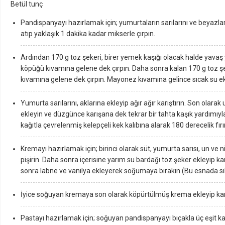
Betül tunç
Pandispanyayı hazırlamak için; yumurtaların sarılarını ve beyazları
atıp yaklaşık 1 dakika kadar mikserle çırpın.
Ardından 170 g toz şekeri, birer yemek kaşığı olacak halde yavaş
köpüğü kıvamına gelene dek çırpın. Daha sonra kalan 170 g toz ş
kıvamına gelene dek çırpın. Mayonez kıvamına gelince sıcak su ek 
Yumurta sarılarını, aklarına ekleyip ağır ağır karıştırın. Son olar
ekleyin ve düzgünce karışana dek tekrar bir tahta kaşık yardımıyla
kağıtla çevrelenmiş kelepçeli kek kalıbına alarak 180 derecelik fırı
Kremayı hazırlamak için; birinci olarak süt, yumurta sarısı, un ve n
pişirin. Daha sonra içerisine yarım su bardağı toz şeker ekleyip karış
sonra labne ve vanilya ekleyerek soğumaya bırakın (Bu esnada sık 
İyice soğuyan kremaya son olarak köpürtülmüş krema ekleyip karı
Pastayı hazırlamak için; soğuyan pandispanyayı bıçakla üç eşit kat