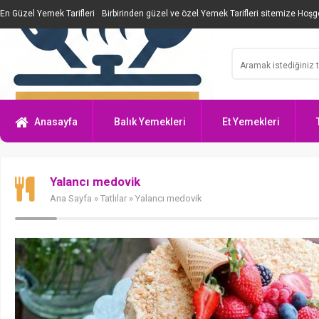
En Güzel Yemek Tarifleri
Birbirinden güzel ve özel Yemek Tarifleri sitemize Hoşge
Anasayfa
Balık Yemekleri
Et Yemekleri
Yalancı medovik
Ana Sayfa
»
Tatlılar
» Yalancı medovik