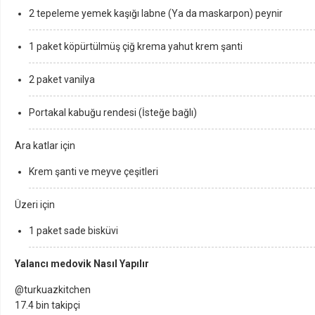
2 tepeleme yemek kaşığı labne (Ya da maskarpon) peynir
1 paket köpürtülmüş çiğ krema yahut krem şanti
2 paket vanilya
Portakal kabuğu rendesi (İsteğe bağlı)
Ara katlar için
Krem şanti ve meyve çeşitleri
Üzeri için
1 paket sade bisküvi
Yalancı medovik Nasıl Yapılır
@turkuazkitchen
17.4 bin takipçi