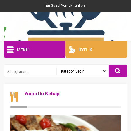
En Güzel Yemek Tarifleri
MENU
ÜYELİK
Yoğurtlu Kebap