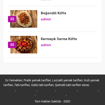
Beğendili Köfte
02
admin
Karmaşık Sarma Köfte
03
admin
Ev Yemekleri, Pratik yemek tarifleri, Lezzetli yemek tarifleri, Hızlı yemek
tarifleri, Tatlı tarifleri, Sütlü tatlı tarifleri, Şerbetli tatlı tarifleri sitesi.
maltepe
,
,
,
,
,
escort
ataşehir escort
kartal escort
ataşehir escort
kadıköy escort
,
,
pendik escort
anadolu yakası escort
ümraniye escort
Tüm Hakları Saklıdır - 2020