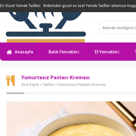
En Güzel Yemek Tarifleri
Birbirinden güzel ve özel Yemek Tarifleri sitemize Hoşge
Anasayfa
Balık Yemekleri
Et Yemekleri
Yumurtasız Pastacı Kreması
Ana Sayfa
»
Tatlılar
» Yumurtasız Pastacı Kreması