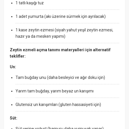
1 tatlı kaşığı tuz
1 adet yumurta (akı üzerine sürmek için ayrılacak)
1 kase zeytin ezmesi (siyah yahut yeşil zeytin ezmesi,
hazır ya da mesken yapımı)
Zeytin ezmeli açma tanımı materyalleri için alternatif
teklifler:
Un:
Tam buğday unu (daha besleyici ve ağır doku için)
Yarım tam buğday, yarım beyaz un karışımı
Glutensiz un karışımları (gluten hassasiyeti için)
Süt:
Süt yerine yoğurt (hamuru daha yumuşak yapar)