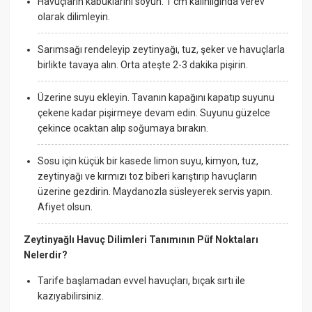
Havuçların kabuklarını soyun. 1 cm kalınlığında verev
olarak dilimleyin.
Sarımsağı rendeleyip zeytinyağı, tuz, şeker ve havuçlarla
birlikte tavaya alın. Orta ateşte 2-3 dakika pişirin.
Üzerine suyu ekleyin. Tavanın kapağını kapatıp suyunu
çekene kadar pişirmeye devam edin. Suyunu güzelce
çekince ocaktan alıp soğumaya bırakın.
Sosu için küçük bir kasede limon suyu, kimyon, tuz,
zeytinyağı ve kırmızı toz biberi karıştırıp havuçların
üzerine gezdirin. Maydanozla süsleyerek servis yapın.
Afiyet olsun.
Zeytinyağlı Havuç Dilimleri Tanımının Püf Noktaları
Nelerdir?
Tarife başlamadan evvel havuçları, bıçak sırtı ile
kazıyabilirsiniz.