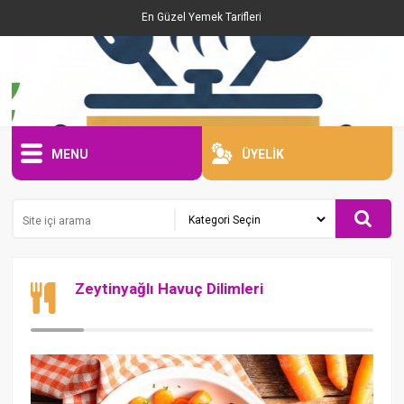
En Güzel Yemek Tarifleri
MENU
ÜYELİK
Zeytinyağlı Havuç Dilimleri