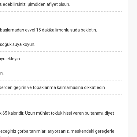
vis edebilirsiniz. Şimdiden afiyet olsun.
e başlamadan evvel 15 dakika limonlu suda bekletin.
a soğuk suya koyun.
uyu ekleyin.
n.
kserden geçirin ve topaklanma kalmamasına dikkat edin.
k 65 kaloridir. Uzun mühlet tokluk hissi veren bu tanımı, diyet
ceğiniz çorba tanımları arıyorsanız, meskendeki gereçlerle