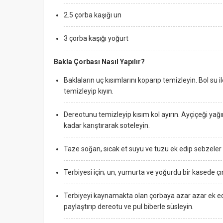
2.5 çorba kaşığı un
3 çorba kaşığı yoğurt
Bakla Çorbası Nasıl Yapılır?
Baklaların uç kısımlarını koparıp temizleyin. Bol su
temizleyip kıyın.
Dereotunu temizleyip kısım kol ayırın. Ayçiçeği yağın
kadar karıştırarak soteleyin.
Taze soğan, sıcak et suyu ve tuzu ek edip sebzele
Terbiyesi için; un, yumurta ve yoğurdu bir kasede çı
Terbiyeyi kaynamakta olan çorbaya azar azar ek ede
paylaştırıp dereotu ve pul biberle süsleyin.