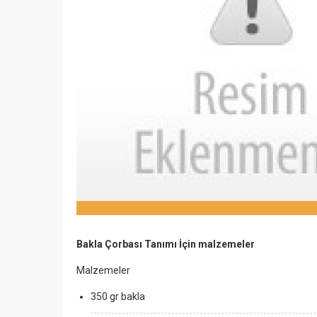
Bakla Çorbası Tanımı İçin malzemeler
Malzemeler
350 gr bakla