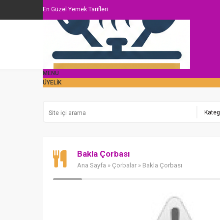
En Güzel Yemek Tarifleri
MENU
ÜYELİK
Bakla Çorbası
Ana Sayfa
»
Çorbalar
» Bakla Çorbası