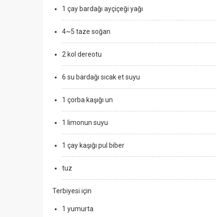
1 çay bardağı ayçiçeği yağı
4~5 taze soğan
2 kol dereotu
6 su bardağı sıcak et suyu
1 çorba kaşığı un
1 limonun suyu
1 çay kaşığı pul biber
tuz
Terbiyesi için
1 yumurta