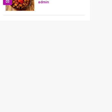
03
admin