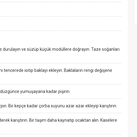
 ile durulayın ve süzüp küçük modüllere doğrayın. Taze soğanları
ı tencerede ısıtıp baklayı ekleyin. Baklaların rengi değişene
r düzgünce yumuşayana kadar pişirin.
rpın. Bir kepçe kadar çorba suyunu azar azar ekleyip karıştırın.
rek karıştırın. Bir taşım daha kaynatıp ocaktan alın. Kaselere