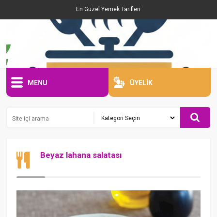
En Güzel Yemek Tarifleri
MENU
ÜYELİK
Beyaz lahana salatası