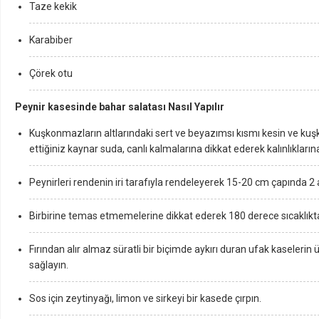
Taze kekik
Karabiber
Çörek otu
Peynir kasesinde bahar salatası Nasıl Yapılır
Kuşkonmazların altlarındaki sert ve beyazımsı kısmı kesin ve kuşk
ettiğiniz kaynar suda, canlı kalmalarına dikkat ederek kalınlıkları
Peynirleri rendenin iri tarafıyla rendeleyerek 15-20 cm çapında 2
Birbirine temas etmemelerine dikkat ederek 180 derece sıcaklıktaki
Fırından alır almaz süratli bir biçimde aykırı duran ufak kaseleri
sağlayın.
Sos için zeytinyağı, limon ve sirkeyi bir kasede çırpın.