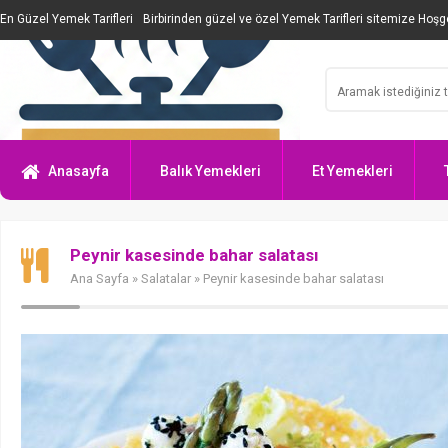
En Güzel Yemek Tarifleri
Birbirinden güzel ve özel Yemek Tarifleri sitemize Hoşge
Anasayfa
Balık Yemekleri
Et Yemekleri
Peynir kasesinde bahar salatası
Ana Sayfa
»
Salatalar
» Peynir kasesinde bahar salatası