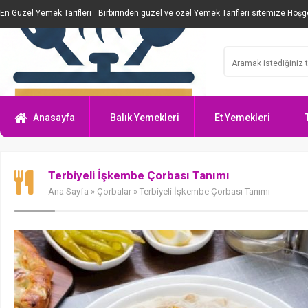
En Güzel Yemek Tarifleri
Birbirinden güzel ve özel Yemek Tarifleri sitemize Hoşge
Anasayfa
Balık Yemekleri
Et Yemekleri
Terbiyeli İşkembe Çorbası Tanımı
Ana Sayfa
»
Çorbalar
» Terbiyeli İşkembe Çorbası Tanımı