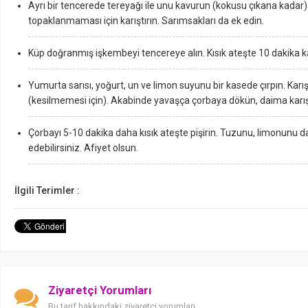
Ayrı bir tencerede tereyağı ile unu kavurun (kokusu çıkana kadar
topaklanmaması için karıştırın. Sarımsakları da ek edin.
Küp doğranmış işkembeyi tencereye alın. Kısık ateşte 10 dakika k
Yumurta sarısı, yoğurt, un ve limon suyunu bir kasede çırpın. Karış
(kesilmemesi için). Akabinde yavaşça çorbaya dökün, daima karışt
Çorbayı 5-10 dakika daha kısık ateşte pişirin. Tuzunu, limonunu 
edebilirsiniz. Afiyet olsun.
İlgili Terimler :
Ziyaretçi Yorumları
Bu tarif hakkındaki ziyaretçi yorumları